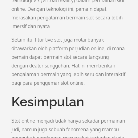
teknologi VR (Virtual Reality) dalam permainan slot
online. Dengan teknologi ini, pemain dapat
merasakan pengalaman bermain slot secara lebih
imersif dan nyata.
Selain itu, fitur live slot juga mulai banyak
ditawarkan oleh platform perjudian online, di mana
pemain dapat bermain slot secara langsung
dengan dealer sungguhan. Hal ini memberikan
pengalaman bermain yang lebih seru dan interaktif
bagi para penggemar slot online.
Kesimpulan
Slot online menjadi tidak hanya sekadar permainan
judi, namun juga sebuah fenomena yang mampu