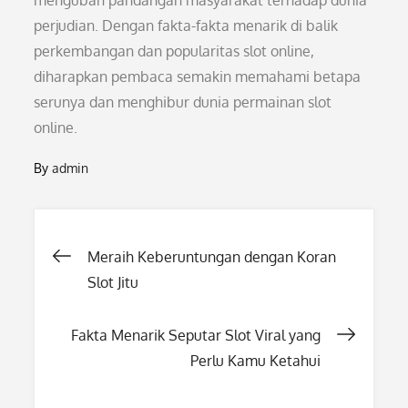
mengubah pandangan masyarakat terhadap dunia
perjudian. Dengan fakta-fakta menarik di balik
perkembangan dan popularitas slot online,
diharapkan pembaca semakin memahami betapa
serunya dan menghibur dunia permainan slot
online.
By
admin
Post
Meraih Keberuntungan dengan Koran
Slot Jitu
navigation
Fakta Menarik Seputar Slot Viral yang
Perlu Kamu Ketahui