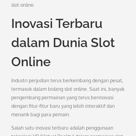
slot online.
Inovasi Terbaru
dalam Dunia Slot
Online
Industri perjudian terus berkembang dengan pesat,
termasuk dalam bidang slot online. Saat ini, banyak
pengembang permainan yang terus berinovasi
dengan fitur-fitur baru yang lebih interaktif dan
menarik bagi para pemain.
Salah satu inovasi terbaru adalah penggunaan