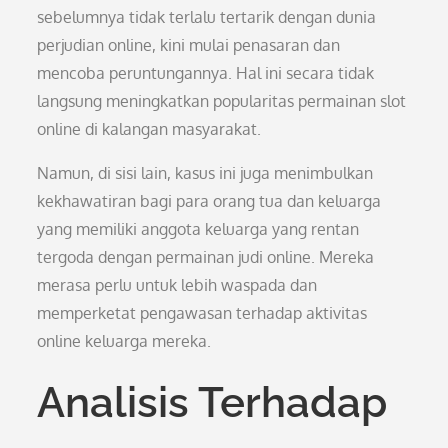
sebelumnya tidak terlalu tertarik dengan dunia
perjudian online, kini mulai penasaran dan
mencoba peruntungannya. Hal ini secara tidak
langsung meningkatkan popularitas permainan slot
online di kalangan masyarakat.
Namun, di sisi lain, kasus ini juga menimbulkan
kekhawatiran bagi para orang tua dan keluarga
yang memiliki anggota keluarga yang rentan
tergoda dengan permainan judi online. Mereka
merasa perlu untuk lebih waspada dan
memperketat pengawasan terhadap aktivitas
online keluarga mereka.
Analisis Terhadap