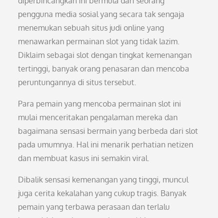
diperbincangkan ini bermula dari seorang
pengguna media sosial yang secara tak sengaja
menemukan sebuah situs judi online yang
menawarkan permainan slot yang tidak lazim.
Diklaim sebagai slot dengan tingkat kemenangan
tertinggi, banyak orang penasaran dan mencoba
peruntungannya di situs tersebut.
Para pemain yang mencoba permainan slot ini
mulai menceritakan pengalaman mereka dan
bagaimana sensasi bermain yang berbeda dari slot
pada umumnya. Hal ini menarik perhatian netizen
dan membuat kasus ini semakin viral.
Dibalik sensasi kemenangan yang tinggi, muncul
juga cerita kekalahan yang cukup tragis. Banyak
pemain yang terbawa perasaan dan terlalu