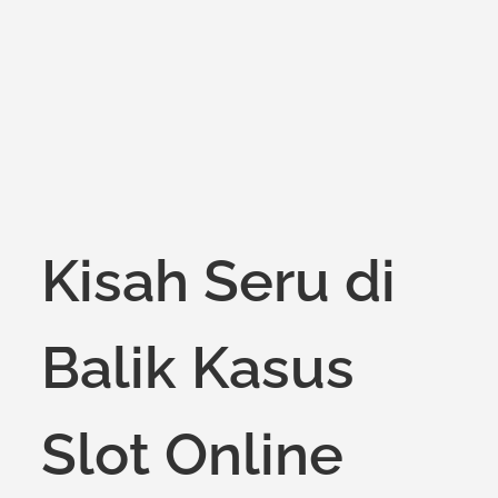
on
Kisah Seru di
Balik Kasus
Slot Online