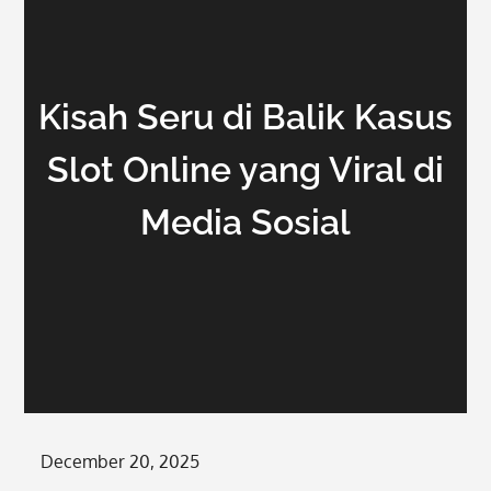
Kisah Seru di Balik Kasus
Slot Online yang Viral di
Media Sosial
Posted
December 20, 2025