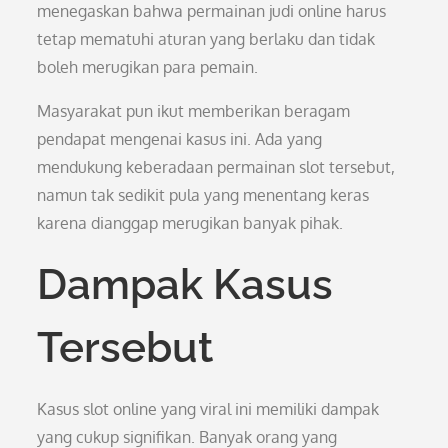
menegaskan bahwa permainan judi online harus
tetap mematuhi aturan yang berlaku dan tidak
boleh merugikan para pemain.
Masyarakat pun ikut memberikan beragam
pendapat mengenai kasus ini. Ada yang
mendukung keberadaan permainan slot tersebut,
namun tak sedikit pula yang menentang keras
karena dianggap merugikan banyak pihak.
Dampak Kasus
Tersebut
Kasus slot online yang viral ini memiliki dampak
yang cukup signifikan. Banyak orang yang