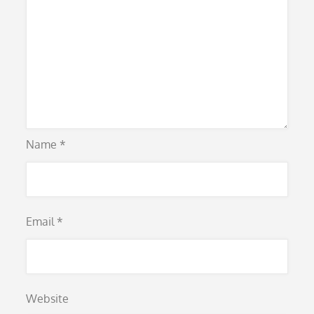
Name
*
Email
*
Website