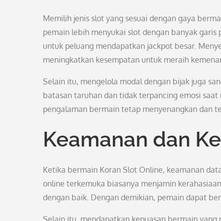
Memilih jenis slot yang sesuai dengan gaya berma
pemain lebih menyukai slot dengan banyak garis p
untuk peluang mendapatkan jackpot besar. Menyes
meningkatkan kesempatan untuk meraih kemena
Selain itu, mengelola modal dengan bijak juga s
batasan taruhan dan tidak terpancing emosi saat
pengalaman bermain tetap menyenangkan dan ter
Keamanan dan Ke
Ketika bermain Koran Slot Online, keamanan data 
online terkemuka biasanya menjamin kerahasiaan 
dengan baik. Dengan demikian, pemain dapat ber
Selain itu, mendapatkan kepuasan bermain yang m