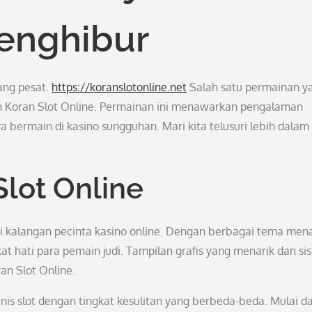
Menghibur
ang pesat.
https://koranslotonline.net
Salah satu permainan y
ah Koran Slot Online. Permainan ini menawarkan pengalaman
 bermain di kasino sungguhan. Mari kita telusuri lebih dalam
lot Online
i kalangan pecinta kasino online. Dengan berbagai tema mena
at hati para pemain judi. Tampilan grafis yang menarik dan si
an Slot Online.
s slot dengan tingkat kesulitan yang berbeda-beda. Mulai da