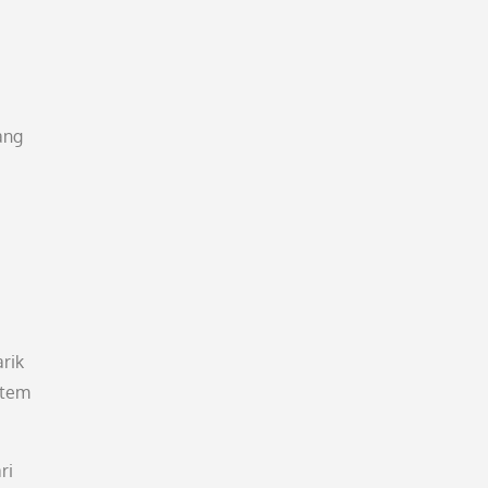
ang
rik
stem
ri