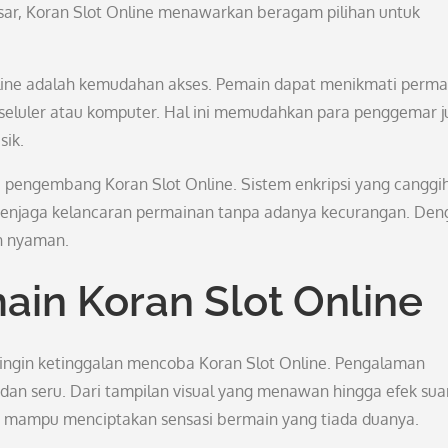
 besar, Koran Slot Online menawarkan beragam pilihan untuk
Online adalah kemudahan akses. Pemain dapat menikmati perm
 seluler atau komputer. Hal ini memudahkan para penggemar j
sik.
 pengembang Koran Slot Online. Sistem enkripsi yang canggi
njaga kelancaran permainan tanpa adanya kecurangan. Den
n nyaman.
in Koran Slot Online
k ingin ketinggalan mencoba Koran Slot Online. Pengalaman
an seru. Dari tampilan visual yang menawan hingga efek sua
r mampu menciptakan sensasi bermain yang tiada duanya.