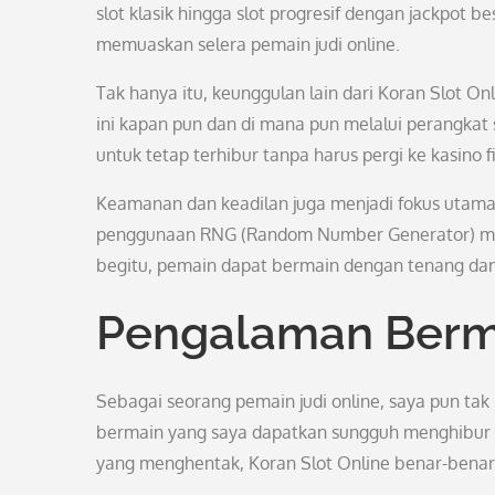
slot klasik hingga slot progresif dengan jackpot
memuaskan selera pemain judi online.
Tak hanya itu, keunggulan lain dari Koran Slot 
ini kapan pun dan di mana pun melalui perangkat
untuk tetap terhibur tanpa harus pergi ke kasino fi
Keamanan dan keadilan juga menjadi fokus utama
penggunaan RNG (Random Number Generator) me
begitu, pemain dapat bermain dengan tenang da
Pengalaman Berma
Sebagai seorang pemain judi online, saya pun ta
bermain yang saya dapatkan sungguh menghibur d
yang menghentak, Koran Slot Online benar-bena