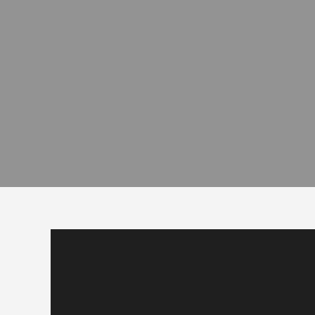
Skip
to
content