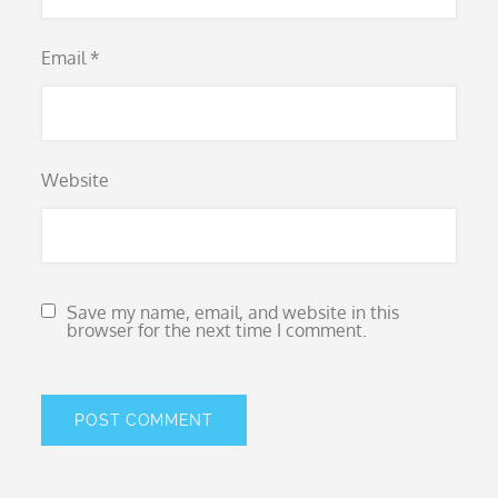
Email
*
Website
Save my name, email, and website in this
browser for the next time I comment.