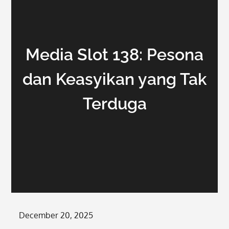
Media Slot 138: Pesona
dan Keasyikan yang Tak
Terduga
Posted
December 20, 2025