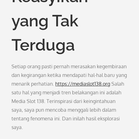
yang Tak
Terduga
Setiap orang pasti pernah merasakan kegembiraan
dan kegirangan ketika mendapati hal-hal baru yang
menarik perhatian.
https://mediaslot138.org
Salah
satu hal yang menjadi tren belakangan ini adalah
Media Slot 138. Terinspirasi dari keingintahuan
saya, saya pun mencoba menggali lebih dalam
tentang fenomena ini. Dan inilah hasil eksplorasi
saya.