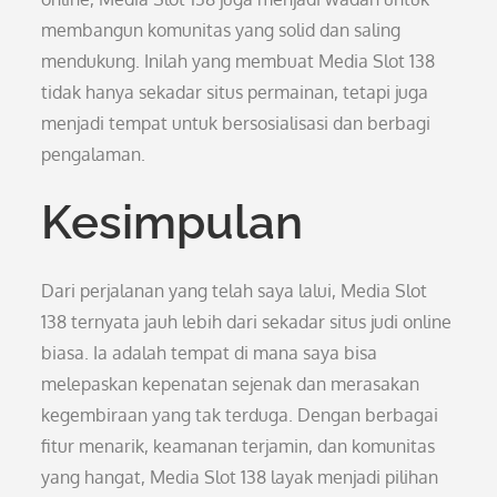
membangun komunitas yang solid dan saling
mendukung. Inilah yang membuat Media Slot 138
tidak hanya sekadar situs permainan, tetapi juga
menjadi tempat untuk bersosialisasi dan berbagi
pengalaman.
Kesimpulan
Dari perjalanan yang telah saya lalui, Media Slot
138 ternyata jauh lebih dari sekadar situs judi online
biasa. Ia adalah tempat di mana saya bisa
melepaskan kepenatan sejenak dan merasakan
kegembiraan yang tak terduga. Dengan berbagai
fitur menarik, keamanan terjamin, dan komunitas
yang hangat, Media Slot 138 layak menjadi pilihan