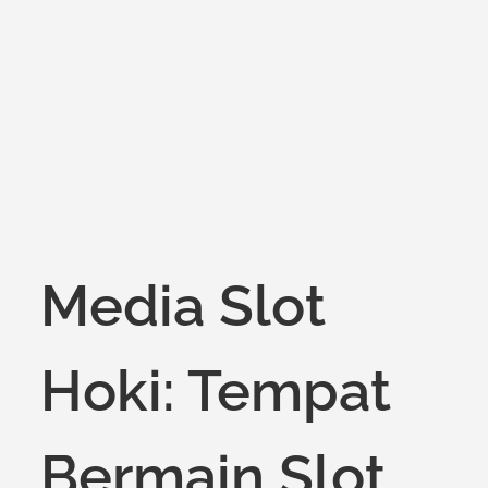
on
Media Slot
Hoki: Tempat
Bermain Slot