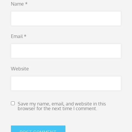
Name
*
Email
*
Website
Save my name, email, and website in this
browser for the next time I comment.