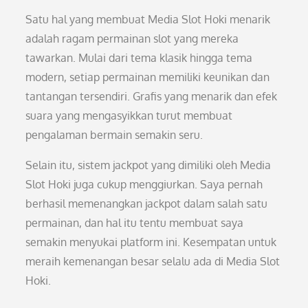
Satu hal yang membuat Media Slot Hoki menarik
adalah ragam permainan slot yang mereka
tawarkan. Mulai dari tema klasik hingga tema
modern, setiap permainan memiliki keunikan dan
tantangan tersendiri. Grafis yang menarik dan efek
suara yang mengasyikkan turut membuat
pengalaman bermain semakin seru.
Selain itu, sistem jackpot yang dimiliki oleh Media
Slot Hoki juga cukup menggiurkan. Saya pernah
berhasil memenangkan jackpot dalam salah satu
permainan, dan hal itu tentu membuat saya
semakin menyukai platform ini. Kesempatan untuk
meraih kemenangan besar selalu ada di Media Slot
Hoki.