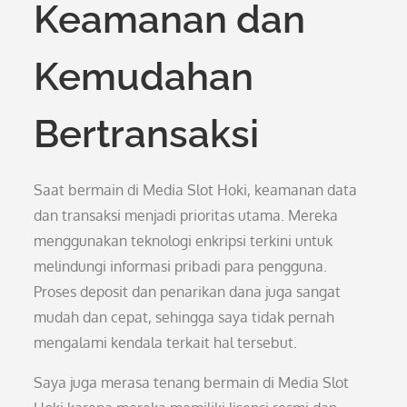
Keamanan dan
Kemudahan
Bertransaksi
Saat bermain di Media Slot Hoki, keamanan data
dan transaksi menjadi prioritas utama. Mereka
menggunakan teknologi enkripsi terkini untuk
melindungi informasi pribadi para pengguna.
Proses deposit dan penarikan dana juga sangat
mudah dan cepat, sehingga saya tidak pernah
mengalami kendala terkait hal tersebut.
Saya juga merasa tenang bermain di Media Slot