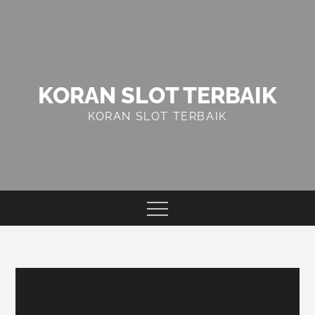
Skip
to
content
KORAN SLOT TERBAIK
KORAN SLOT TERBAIK