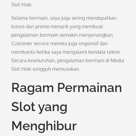
Slot Hoki.
Selama bermain, saya juga sering mendapatkan
bonus dan promo menarik yang membuat
pengalaman bermain semakin menyenangkan.
Customer service mereka juga responsif dan
membantu ketika saya mengalami kendala teknis.
Secara keseluruhan, pengalaman bermain di Media
Slot Hoki sungguh memuaskan.
Ragam Permainan
Slot yang
Menghibur