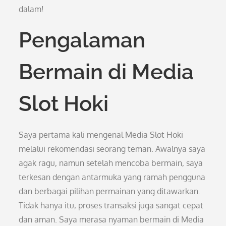
dalam!
Pengalaman
Bermain di Media
Slot Hoki
Saya pertama kali mengenal Media Slot Hoki
melalui rekomendasi seorang teman. Awalnya saya
agak ragu, namun setelah mencoba bermain, saya
terkesan dengan antarmuka yang ramah pengguna
dan berbagai pilihan permainan yang ditawarkan.
Tidak hanya itu, proses transaksi juga sangat cepat
dan aman. Saya merasa nyaman bermain di Media