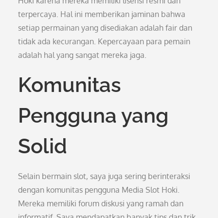
Hoki karena mereka memiliki lisensi resmi dan
terpercaya. Hal ini memberikan jaminan bahwa
setiap permainan yang disediakan adalah fair dan
tidak ada kecurangan. Kepercayaan para pemain
adalah hal yang sangat mereka jaga.
Komunitas
Pengguna yang
Solid
Selain bermain slot, saya juga sering berinteraksi
dengan komunitas pengguna Media Slot Hoki.
Mereka memiliki forum diskusi yang ramah dan
informatif. Saya mendapatkan banyak tips dan trik