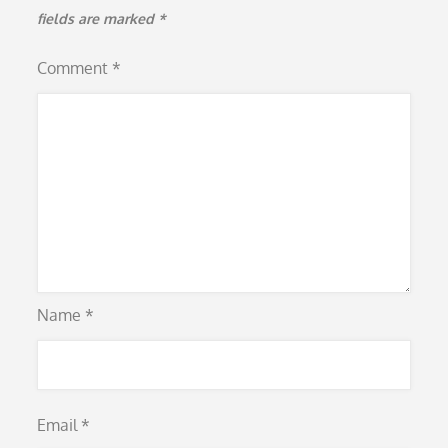
fields are marked
*
Comment
*
Name
*
Email
*