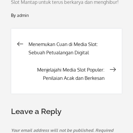
Slot Mantap untuk terus berkarya dan menghibur!
By
admin
Post
Menemukan Cuan di Media Slot:
Sebuah Petualangan Digital
navigation
Menjelajahi Media Slot Populer:
Penilaian Acak dan Berkesan
Leave a Reply
Your email address will not be published.
Required