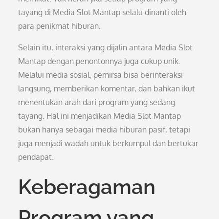
tayang di Media Slot Mantap selalu dinanti oleh
para penikmat hiburan.
Selain itu, interaksi yang dijalin antara Media Slot
Mantap dengan penontonnya juga cukup unik.
Melalui media sosial, pemirsa bisa berinteraksi
langsung, memberikan komentar, dan bahkan ikut
menentukan arah dari program yang sedang
tayang. Hal ini menjadikan Media Slot Mantap
bukan hanya sebagai media hiburan pasif, tetapi
juga menjadi wadah untuk berkumpul dan bertukar
pendapat.
Keberagaman
Program yang