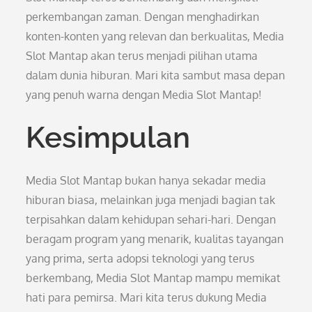
perkembangan zaman. Dengan menghadirkan
konten-konten yang relevan dan berkualitas, Media
Slot Mantap akan terus menjadi pilihan utama
dalam dunia hiburan. Mari kita sambut masa depan
yang penuh warna dengan Media Slot Mantap!
Kesimpulan
Media Slot Mantap bukan hanya sekadar media
hiburan biasa, melainkan juga menjadi bagian tak
terpisahkan dalam kehidupan sehari-hari. Dengan
beragam program yang menarik, kualitas tayangan
yang prima, serta adopsi teknologi yang terus
berkembang, Media Slot Mantap mampu memikat
hati para pemirsa. Mari kita terus dukung Media