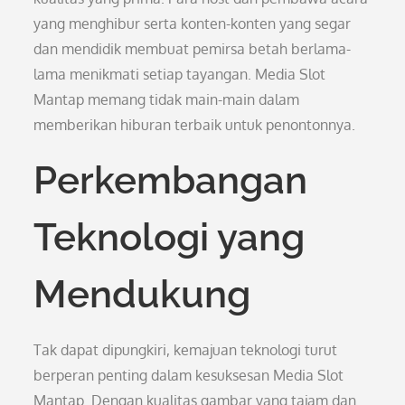
yang menghibur serta konten-konten yang segar
dan mendidik membuat pemirsa betah berlama-
lama menikmati setiap tayangan. Media Slot
Mantap memang tidak main-main dalam
memberikan hiburan terbaik untuk penontonnya.
Perkembangan
Teknologi yang
Mendukung
Tak dapat dipungkiri, kemajuan teknologi turut
berperan penting dalam kesuksesan Media Slot
Mantap. Dengan kualitas gambar yang tajam dan