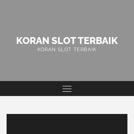
Skip
to
content
KORAN SLOT TERBAIK
KORAN SLOT TERBAIK