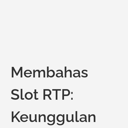
on
Membahas
Slot RTP:
Keunggulan