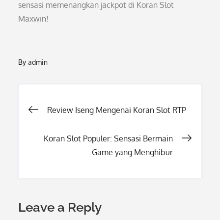
sensasi memenangkan jackpot di Koran Slot
Maxwin!
By
admin
Post
Review Iseng Mengenai Koran Slot RTP
navigation
Koran Slot Populer: Sensasi Bermain
Game yang Menghibur
Leave a Reply