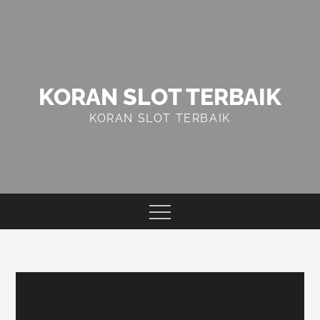
Skip
to
content
KORAN SLOT TERBAIK
KORAN SLOT TERBAIK