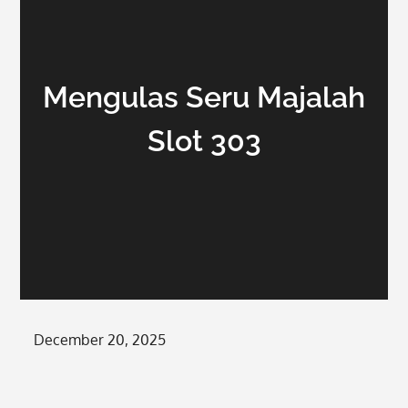
Mengulas Seru Majalah
Slot 303
Posted
December 20, 2025
on