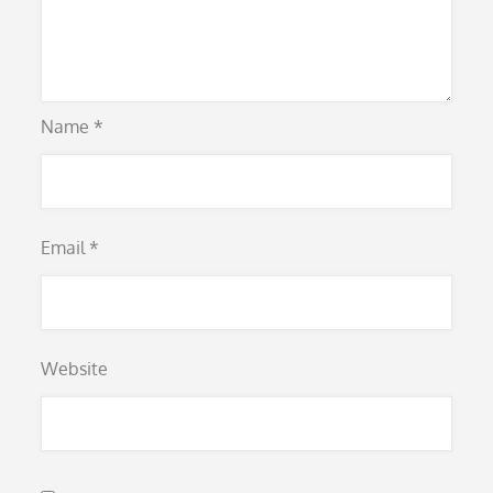
Name
*
Email
*
Website