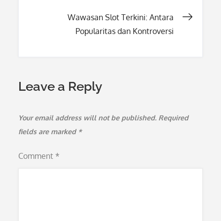
navigation
Wawasan Slot Terkini: Antara
Popularitas dan Kontroversi
Leave a Reply
Your email address will not be published.
Required
fields are marked
*
Comment
*