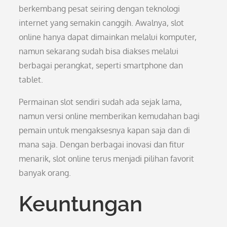
berkembang pesat seiring dengan teknologi
internet yang semakin canggih. Awalnya, slot
online hanya dapat dimainkan melalui komputer,
namun sekarang sudah bisa diakses melalui
berbagai perangkat, seperti smartphone dan
tablet.
Permainan slot sendiri sudah ada sejak lama,
namun versi online memberikan kemudahan bagi
pemain untuk mengaksesnya kapan saja dan di
mana saja. Dengan berbagai inovasi dan fitur
menarik, slot online terus menjadi pilihan favorit
banyak orang.
Keuntungan