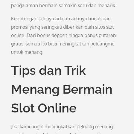
pengalaman bermain semakin seru dan menarik.
Keuntungan lainnya adalah adanya bonus dan
promosi yang seringkali diberikan oleh situs slot
online. Dari bonus deposit hingga bonus putaran
gratis, semua itu bisa meningkatkan peluangmu
untuk menang.
Tips dan Trik
Menang Bermain
Slot Online
Jika kamu ingin meningkatkan peluang menang