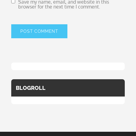
Save my name, email, and website in this
browser for the next time I comment.
BLOGROLL