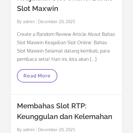
Kejutan!
Slot Maxwin
Posted
By
admin
December 20, 2025
on
Create a Random Review Article About Bahas
Slot Maxwin Keajaiban Slot Online: Bahas
Slot Maxwin Selamat datang kembali, para
pembaca setia! Hari ini, kita akan […]
Keajaiban
Read More
Slot
Online:
Bahas
Slot
Maxwin
Membahas Slot RTP:
Keunggulan dan Kelemahan
Posted
By
admin
December 20, 2025