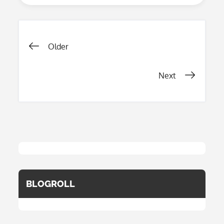
Exciting
World
Of
Bahas
Posts
Slot
Older
navigation
Next
BLOGROLL