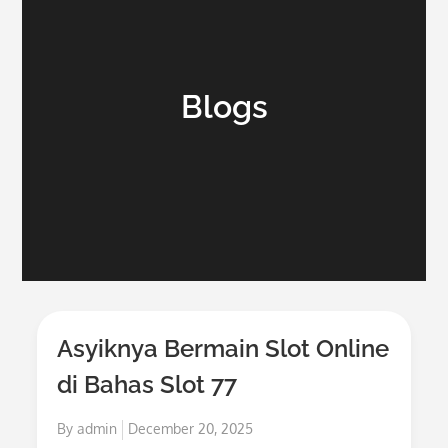
Blogs
Asyiknya Bermain Slot Online
di Bahas Slot 77
Posted
By
admin
December 20, 2025