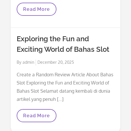
Keajaiban
Read More
Bermain
Di
Bahas
Slot
88
Exploring the Fun and
Exciting World of Bahas Slot
Posted
By
admin
December 20, 2025
on
Create a Random Review Article About Bahas
Slot Exploring the Fun and Exciting World of
Bahas Slot Selamat datang kembali di dunia
artikel yang penuh […]
Exploring
Read More
The
Fun
And