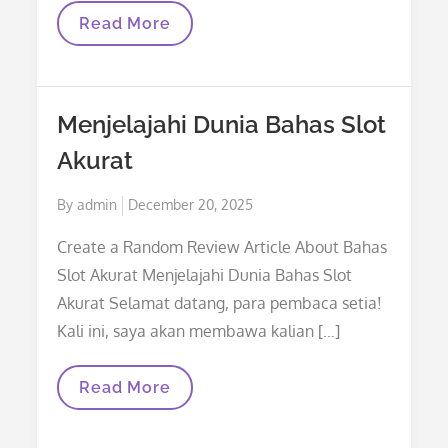
Keasyikan
Read More
Bermain
Slot
Online:
Pengalaman
Dan
Menjelajahi Dunia Bahas Slot
Tips
Akurat
Posted
By
admin
December 20, 2025
on
Create a Random Review Article About Bahas
Slot Akurat Menjelajahi Dunia Bahas Slot
Akurat Selamat datang, para pembaca setia!
Kali ini, saya akan membawa kalian […]
Menjelajahi
Read More
Dunia
Bahas
Slot