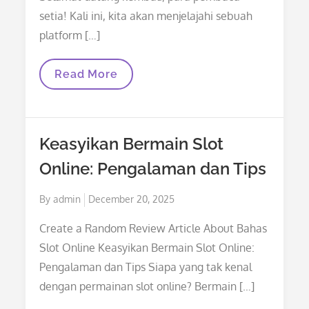
setia! Kali ini, kita akan menjelajahi sebuah
platform […]
Explorasi
Read More
Seru
Bersama
Bahas
Slot
303
Keasyikan Bermain Slot
Online: Pengalaman dan Tips
Posted
By
admin
December 20, 2025
on
Create a Random Review Article About Bahas
Slot Online Keasyikan Bermain Slot Online:
Pengalaman dan Tips Siapa yang tak kenal
dengan permainan slot online? Bermain […]