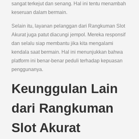
sangat terkejut dan senang. Hal ini tentu menambah
keseruan dalam bermain.
Selain itu, layanan pelanggan dari Rangkuman Slot
Akurat juga patut diacungi jempol. Mereka responsif
dan selalu siap membantu jika kita mengalami
kendala saat bermain. Hal ini menunjukkan bahwa
platform ini benar-benar peduli terhadap kepuasan
penggunanya.
Keunggulan Lain
dari Rangkuman
Slot Akurat