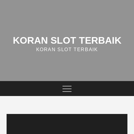
Skip
to
content
KORAN SLOT TERBAIK
KORAN SLOT TERBAIK