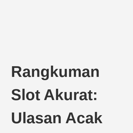
Rangkuman
Slot Akurat:
Ulasan Acak