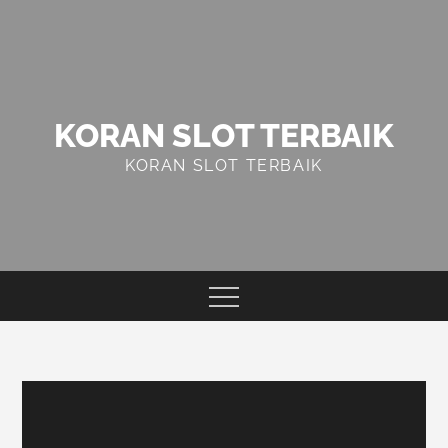
Skip
to
content
KORAN SLOT TERBAIK
KORAN SLOT TERBAIK