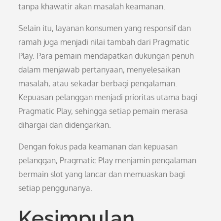
tanpa khawatir akan masalah keamanan.
Selain itu, layanan konsumen yang responsif dan
ramah juga menjadi nilai tambah dari Pragmatic
Play. Para pemain mendapatkan dukungan penuh
dalam menjawab pertanyaan, menyelesaikan
masalah, atau sekadar berbagi pengalaman.
Kepuasan pelanggan menjadi prioritas utama bagi
Pragmatic Play, sehingga setiap pemain merasa
dihargai dan didengarkan.
Dengan fokus pada keamanan dan kepuasan
pelanggan, Pragmatic Play menjamin pengalaman
bermain slot yang lancar dan memuaskan bagi
setiap penggunanya.
Kesimpulan