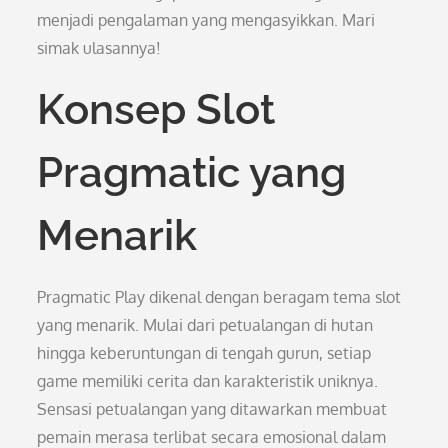
menjadi pengalaman yang mengasyikkan. Mari
simak ulasannya!
Konsep Slot
Pragmatic yang
Menarik
Pragmatic Play dikenal dengan beragam tema slot
yang menarik. Mulai dari petualangan di hutan
hingga keberuntungan di tengah gurun, setiap
game memiliki cerita dan karakteristik uniknya.
Sensasi petualangan yang ditawarkan membuat
pemain merasa terlibat secara emosional dalam