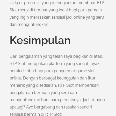
jackpot progresif yang menggiurkan membuat RTP
Slot menjadi tempat yang ideal bagi para pemain
yang ingin merasakan sensasi judi online yang seru
dan menguntungkan.
Kesimpulan
Dari pengalaman yang telah saya bagikan di atas,
RTP Slot merupakan platform yang sangat layak
untuk dicoba bagi para penggemar game slot
online. Dengan berbagai keunggulan dan fitur
menarik yang disediakan, RTP Slot memberikan
pengalaman bermain yang seru dan
menguntungkan bagi para pemainnya. Jadi, tunggu
apalagi? Ayo bergabung dan rasakan sendiri
sensasi bermain di RTP Slot!