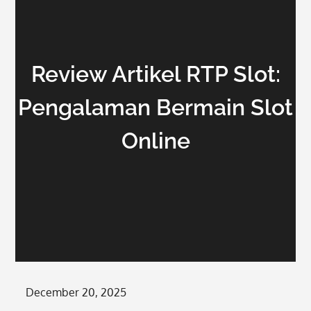
Review Artikel RTP Slot:
Pengalaman Bermain Slot
Online
Posted
December 20, 2025