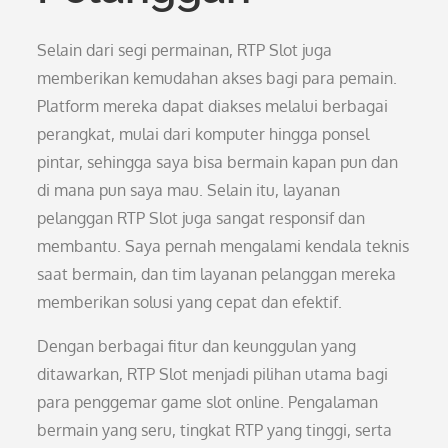
Selain dari segi permainan, RTP Slot juga
memberikan kemudahan akses bagi para pemain.
Platform mereka dapat diakses melalui berbagai
perangkat, mulai dari komputer hingga ponsel
pintar, sehingga saya bisa bermain kapan pun dan
di mana pun saya mau. Selain itu, layanan
pelanggan RTP Slot juga sangat responsif dan
membantu. Saya pernah mengalami kendala teknis
saat bermain, dan tim layanan pelanggan mereka
memberikan solusi yang cepat dan efektif.
Dengan berbagai fitur dan keunggulan yang
ditawarkan, RTP Slot menjadi pilihan utama bagi
para penggemar game slot online. Pengalaman
bermain yang seru, tingkat RTP yang tinggi, serta