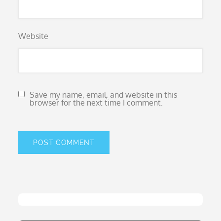
Website
Save my name, email, and website in this
browser for the next time I comment.