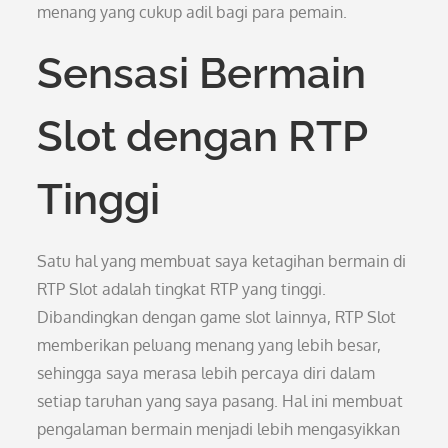
menang yang cukup adil bagi para pemain.
Sensasi Bermain
Slot dengan RTP
Tinggi
Satu hal yang membuat saya ketagihan bermain di
RTP Slot adalah tingkat RTP yang tinggi.
Dibandingkan dengan game slot lainnya, RTP Slot
memberikan peluang menang yang lebih besar,
sehingga saya merasa lebih percaya diri dalam
setiap taruhan yang saya pasang. Hal ini membuat
pengalaman bermain menjadi lebih mengasyikkan