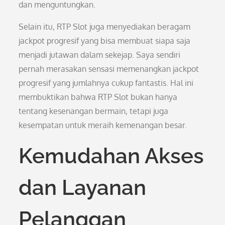
dan menguntungkan.
Selain itu, RTP Slot juga menyediakan beragam
jackpot progresif yang bisa membuat siapa saja
menjadi jutawan dalam sekejap. Saya sendiri
pernah merasakan sensasi memenangkan jackpot
progresif yang jumlahnya cukup fantastis. Hal ini
membuktikan bahwa RTP Slot bukan hanya
tentang kesenangan bermain, tetapi juga
kesempatan untuk meraih kemenangan besar.
Kemudahan Akses
dan Layanan
Pelanggan