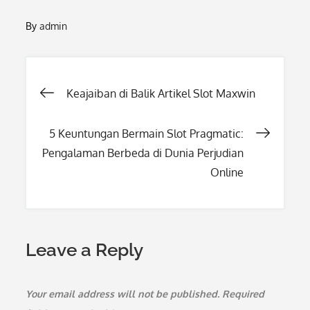
By
admin
Post
Keajaiban di Balik Artikel Slot Maxwin
navigation
5 Keuntungan Bermain Slot Pragmatic:
Pengalaman Berbeda di Dunia Perjudian
Online
Leave a Reply
Your email address will not be published.
Required