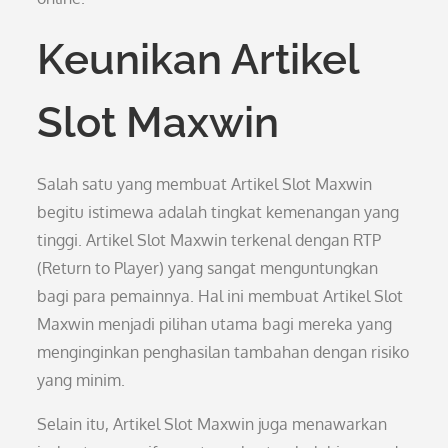
Keunikan Artikel
Slot Maxwin
Salah satu yang membuat Artikel Slot Maxwin
begitu istimewa adalah tingkat kemenangan yang
tinggi. Artikel Slot Maxwin terkenal dengan RTP
(Return to Player) yang sangat menguntungkan
bagi para pemainnya. Hal ini membuat Artikel Slot
Maxwin menjadi pilihan utama bagi mereka yang
menginginkan penghasilan tambahan dengan risiko
yang minim.
Selain itu, Artikel Slot Maxwin juga menawarkan