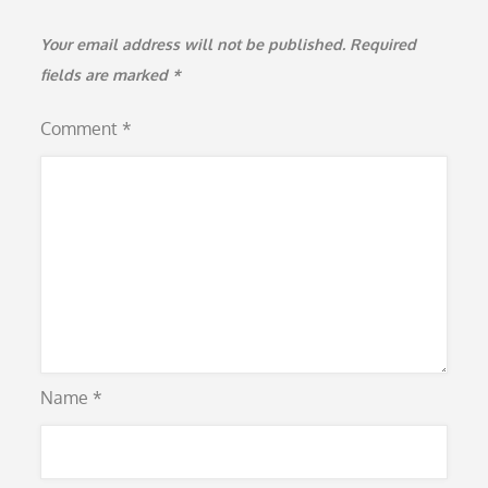
Your email address will not be published.
Required
fields are marked
*
Comment
*
Name
*