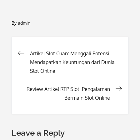
By
admin
Post
Artikel Slot Cuan: Menggali Potensi
Mendapatkan Keuntungan dari Dunia
navigation
Slot Online
Review Artikel RTP Slot: Pengalaman
Bermain Slot Online
Leave a Reply