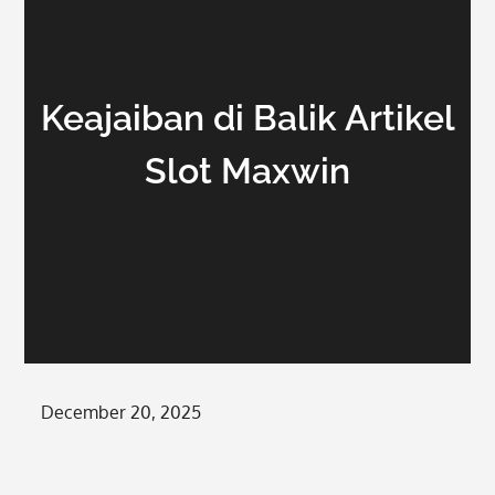
Keajaiban di Balik Artikel
Slot Maxwin
Posted
December 20, 2025
on