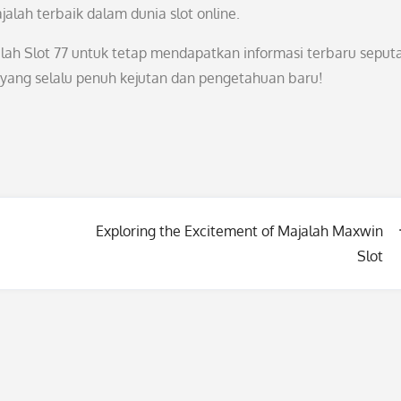
lah terbaik dalam dunia slot online.
lah Slot 77 untuk tetap mendapatkan informasi terbaru seput
a yang selalu penuh kejutan dan pengetahuan baru!
Exploring the Excitement of Majalah Maxwin
Slot