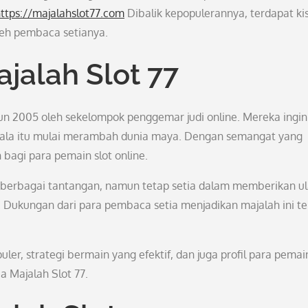
ttps://majalahslot77.com
Dibalik kepopulerannya, terdapat ki
leh pembaca setianya.
jalah Slot 77
hun 2005 oleh sekelompok penggemar judi online. Mereka ingin
g kala itu mulai merambah dunia maya. Dengan semangat yang
 bagi para pemain slot online.
 berbagai tantangan, namun tetap setia dalam memberikan ul
ne. Dukungan dari para pembaca setia menjadikan majalah ini te
ler, strategi bermain yang efektif, dan juga profil para pemain
a Majalah Slot 77.