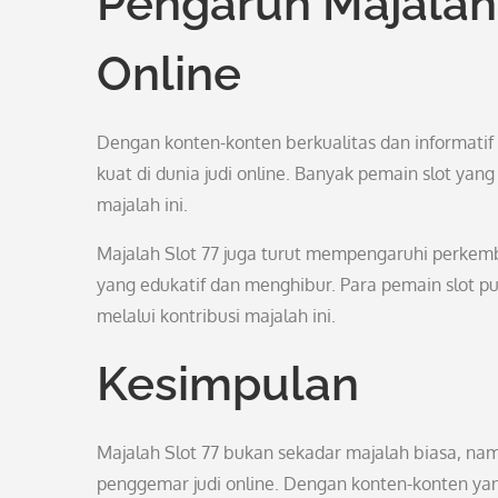
Pengaruh Majalah 
Online
Dengan konten-konten berkualitas dan informatif 
kuat di dunia judi online. Banyak pemain slot yan
majalah ini.
Majalah Slot 77 juga turut mempengaruhi perkem
yang edukatif dan menghibur. Para pemain slot pu
melalui kontribusi majalah ini.
Kesimpulan
Majalah Slot 77 bukan sekadar majalah biasa, n
penggemar judi online. Dengan konten-konten yang 