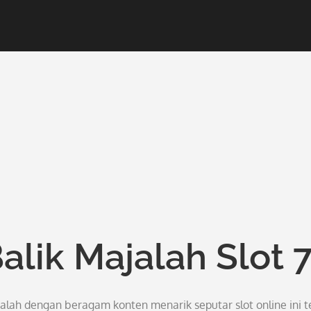
alik Majalah Slot 
alah dengan beragam konten menarik seputar slot online ini t