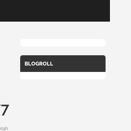
BLOGROLL
77
elah