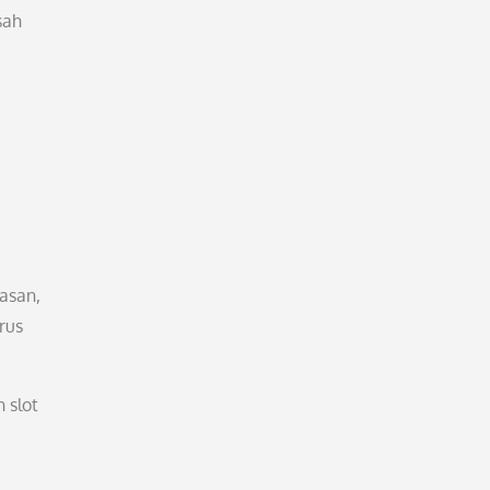
sah
asan,
rus
 slot