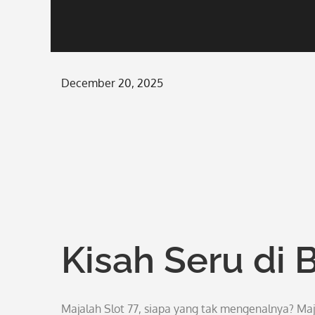
Posted
December 20, 2025
on
Kisah Seru di B
Majalah Slot 77, siapa yang tak mengenalnya? Maj