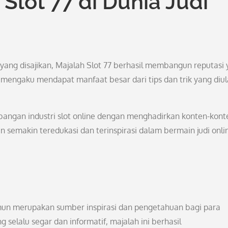
Slot 77 di Dunia Judi
yang disajikan, Majalah Slot 77 berhasil membangun reputasi
g mengaku mendapat manfaat besar dari tips dan trik yang diul
bangan industri slot online dengan menghadirkan konten-kont
n semakin teredukasi dan terinspirasi dalam bermain judi onli
amun merupakan sumber inspirasi dan pengetahuan bagi para
selalu segar dan informatif, majalah ini berhasil