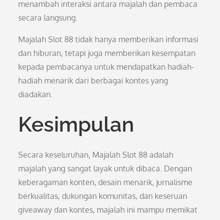
menambah interaksi antara majalah dan pembaca
secara langsung.
Majalah Slot 88 tidak hanya memberikan informasi
dan hiburan, tetapi juga memberikan kesempatan
kepada pembacanya untuk mendapatkan hadiah-
hadiah menarik dari berbagai kontes yang
diadakan.
Kesimpulan
Secara keseluruhan, Majalah Slot 88 adalah
majalah yang sangat layak untuk dibaca. Dengan
keberagaman konten, desain menarik, jurnalisme
berkualitas, dukungan komunitas, dan keseruan
giveaway dan kontes, majalah ini mampu memikat