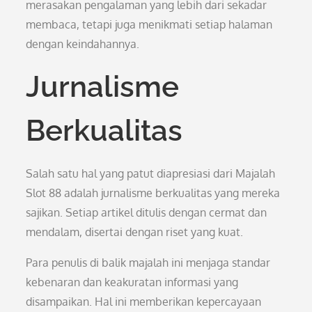
merasakan pengalaman yang lebih dari sekadar
membaca, tetapi juga menikmati setiap halaman
dengan keindahannya.
Jurnalisme
Berkualitas
Salah satu hal yang patut diapresiasi dari Majalah
Slot 88 adalah jurnalisme berkualitas yang mereka
sajikan. Setiap artikel ditulis dengan cermat dan
mendalam, disertai dengan riset yang kuat.
Para penulis di balik majalah ini menjaga standar
kebenaran dan keakuratan informasi yang
disampaikan. Hal ini memberikan kepercayaan