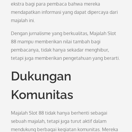
ekstra bagi para pembaca bahwa mereka
mendapatkan informasi yang dapat dipercaya dari
majalah ini.
Dengan jurnalisme yang berkualitas, Majalah Slot
88 mampu memberikan nilai tambah bagi
pembacanya, tidak hanya sekadar menghibur,
tetapi juga memberikan pengetahuan yang berarti.
Dukungan
Komunitas
Majalah Slot 88 tidak hanya berhenti sebagai
sebuah majalah, tetapi juga turut aktif dalam
mendukung berbagai kegiatan komunitas. Mereka