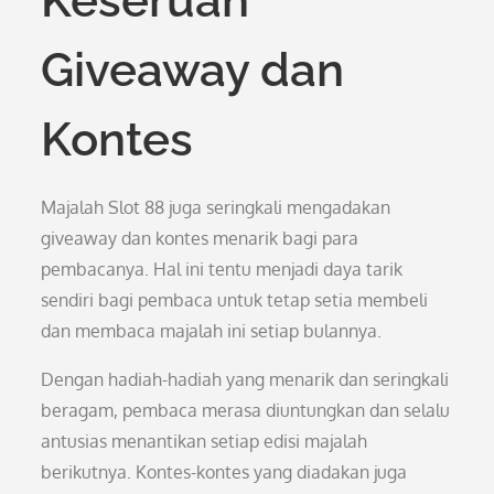
Keseruan
Giveaway dan
Kontes
Majalah Slot 88 juga seringkali mengadakan
giveaway dan kontes menarik bagi para
pembacanya. Hal ini tentu menjadi daya tarik
sendiri bagi pembaca untuk tetap setia membeli
dan membaca majalah ini setiap bulannya.
Dengan hadiah-hadiah yang menarik dan seringkali
beragam, pembaca merasa diuntungkan dan selalu
antusias menantikan setiap edisi majalah
berikutnya. Kontes-kontes yang diadakan juga