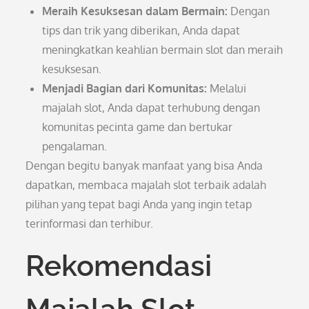
Meraih Kesuksesan dalam Bermain:
Dengan
tips dan trik yang diberikan, Anda dapat
meningkatkan keahlian bermain slot dan meraih
kesuksesan.
Menjadi Bagian dari Komunitas:
Melalui
majalah slot, Anda dapat terhubung dengan
komunitas pecinta game dan bertukar
pengalaman.
Dengan begitu banyak manfaat yang bisa Anda
dapatkan, membaca majalah slot terbaik adalah
pilihan yang tepat bagi Anda yang ingin tetap
terinformasi dan terhibur.
Rekomendasi