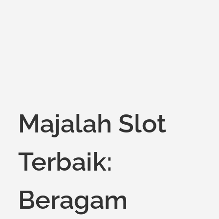
on
Majalah Slot
Terbaik:
Beragam