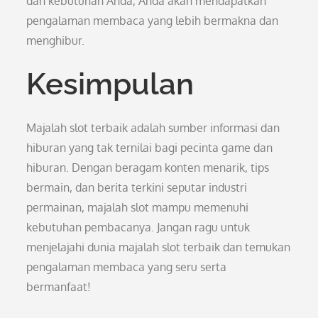
dan kebutuhan Anda, Anda akan mendapatkan
pengalaman membaca yang lebih bermakna dan
menghibur.
Kesimpulan
Majalah slot terbaik adalah sumber informasi dan
hiburan yang tak ternilai bagi pecinta game dan
hiburan. Dengan beragam konten menarik, tips
bermain, dan berita terkini seputar industri
permainan, majalah slot mampu memenuhi
kebutuhan pembacanya. Jangan ragu untuk
menjelajahi dunia majalah slot terbaik dan temukan
pengalaman membaca yang seru serta
bermanfaat!