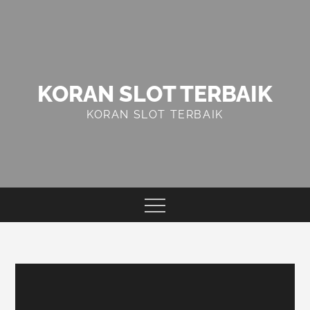
Skip
to
content
KORAN SLOT TERBAIK
KORAN SLOT TERBAIK