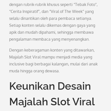
dengan rubrik-rubrik khusus seperti “Tebak Foto”,
“Cerita Inspiratif”, dan “Viral of The Week” yang
selalu dinantikan oleh para pembaca setianya.
Setiap konten selalu dikemas dengan gaya yang
apik dan mudah dipahami, sehingga membawa
pengalaman membaca yang menyenangkan.
Dengan keberagaman konten yang ditawarkan,
Majalah Slot Viral mampu menjadi media yang
inclusive bagi berbagai kalangan, mulai dari anak
muda hingga orang dewasa.
Keunikan Desain
Majalah Slot Viral