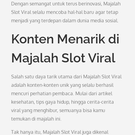
Dengan semangat untuk terus berinovasi, Majalah
Slot Viral selalu mencoba hal-hal baru agar tetap
menjadi yang terdepan dalam dunia media sosial.
Konten Menarik di
Majalah Slot Viral
Salah satu daya tarik utama dari Majalah Slot Viral
adalah konten-konten unik yang selalu berhasil
mencuri perhatian pembaca. Mulai dari artikel
kesehatan, tips gaya hidup, hingga cerita-cerita
viral yang menghibur, semuanya bisa kamu
temukan di majalah ini.
Tak hanya itu, Majalah Slot Viral juga dikenal