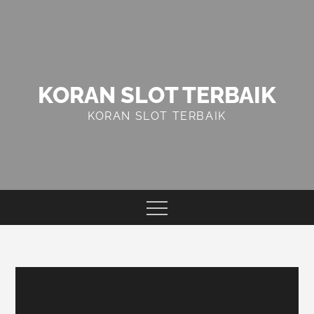
Skip
to
content
KORAN SLOT TERBAIK
KORAN SLOT TERBAIK