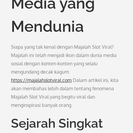
Media yang
Mendunia
Siapa yang tak kenal dengan Majalah Slot Viral?
Majalah ini telah menjadi ikon dalam dunia media
sosial dengan konten-konten yang selalu
mengundang decak kagum.
https://majalahslotviral.com
Dalam artikel ini, kita
akan membahas lebih dalam tentang fenomena
Majalah Slot Viral yang begitu viral dan
menginspirasi banyak orang.
Sejarah Singkat