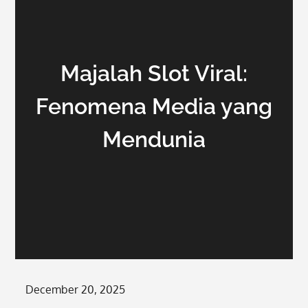
Majalah Slot Viral:
Fenomena Media yang
Mendunia
Posted
December 20, 2025