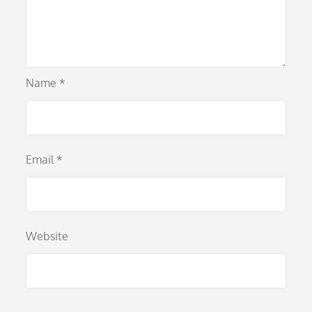
Name
*
Email
*
Website