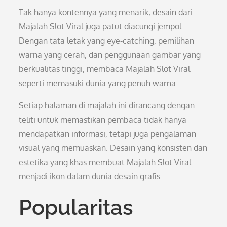
Tak hanya kontennya yang menarik, desain dari
Majalah Slot Viral juga patut diacungi jempol.
Dengan tata letak yang eye-catching, pemilihan
warna yang cerah, dan penggunaan gambar yang
berkualitas tinggi, membaca Majalah Slot Viral
seperti memasuki dunia yang penuh warna.
Setiap halaman di majalah ini dirancang dengan
teliti untuk memastikan pembaca tidak hanya
mendapatkan informasi, tetapi juga pengalaman
visual yang memuaskan. Desain yang konsisten dan
estetika yang khas membuat Majalah Slot Viral
menjadi ikon dalam dunia desain grafis.
Popularitas