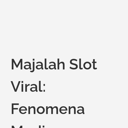
on
Majalah Slot
Viral:
Fenomena