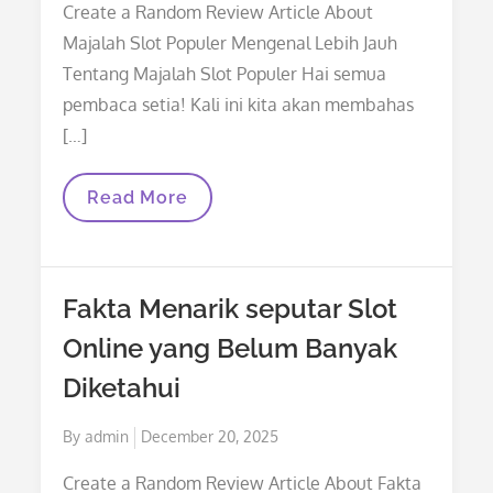
Create a Random Review Article About
Majalah Slot Populer Mengenal Lebih Jauh
Tentang Majalah Slot Populer Hai semua
pembaca setia! Kali ini kita akan membahas
[…]
Mengenal
Read More
Lebih
Jauh
Tentang
Majalah
Slot
Fakta Menarik seputar Slot
Populer
Online yang Belum Banyak
Diketahui
Posted
By
admin
December 20, 2025
on
Create a Random Review Article About Fakta