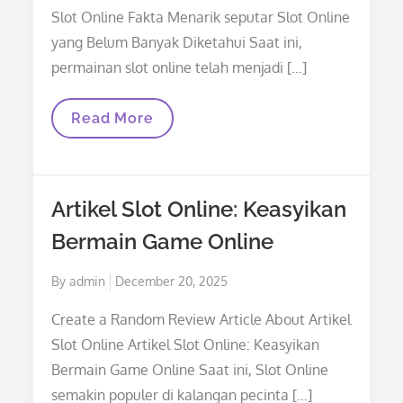
Slot Online Fakta Menarik seputar Slot Online
yang Belum Banyak Diketahui Saat ini,
permainan slot online telah menjadi […]
Fakta
Read More
Menarik
Seputar
Slot
Online
Yang
Artikel Slot Online: Keasyikan
Belum
Banyak
Bermain Game Online
Diketahui
Posted
By
admin
December 20, 2025
on
Create a Random Review Article About Artikel
Slot Online Artikel Slot Online: Keasyikan
Bermain Game Online Saat ini, Slot Online
semakin populer di kalangan pecinta […]