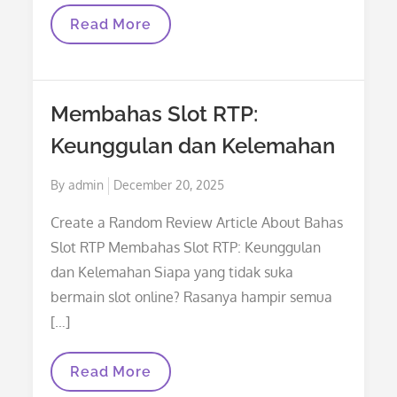
Menyusun
Read More
Artikel
Review
Acak
Tentang
Sejarah
Membahas Slot RTP:
Slot
Yang
Keunggulan dan Kelemahan
Akurat
Posted
By
admin
December 20, 2025
on
Create a Random Review Article About Bahas
Slot RTP Membahas Slot RTP: Keunggulan
dan Kelemahan Siapa yang tidak suka
bermain slot online? Rasanya hampir semua
[…]
Membahas
Read More
Slot