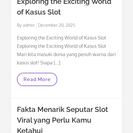
Exploring the Exciting World
Slot
Yang
of Kasus Slot
Seru!
Posted
By
admin
December 20, 2025
on
Exploring the Exciting World of Kasus Slot
Exploring the Exciting World of Kasus Slot
Mari kita masuki dunia yang penuh warna dari
kasus slot! Siapa […]
Exploring
Read More
The
Exciting
World
Of
Kasus
Fakta Menarik Seputar Slot
Slot
Viral yang Perlu Kamu
Ketahui