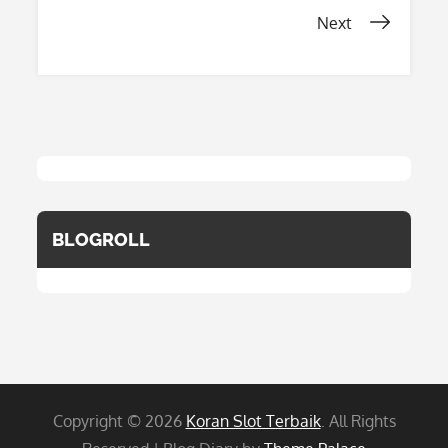
navigation
Next
BLOGROLL
Copyright © 2026
Koran Slot Terbaik
. All Rights