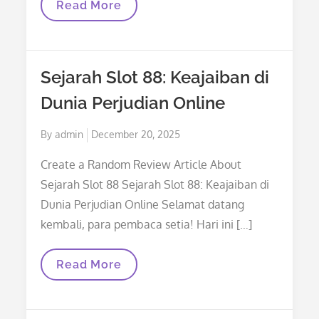
Wawasan
Read More
Slot
Terbaru:
Sensasi
Baru
Dalam
Sejarah Slot 88: Keajaiban di
Dunia
Permainan
Dunia Perjudian Online
Posted
By
admin
December 20, 2025
on
Create a Random Review Article About
Sejarah Slot 88 Sejarah Slot 88: Keajaiban di
Dunia Perjudian Online Selamat datang
kembali, para pembaca setia! Hari ini […]
Sejarah
Read More
Slot
88:
Keajaiban
Di