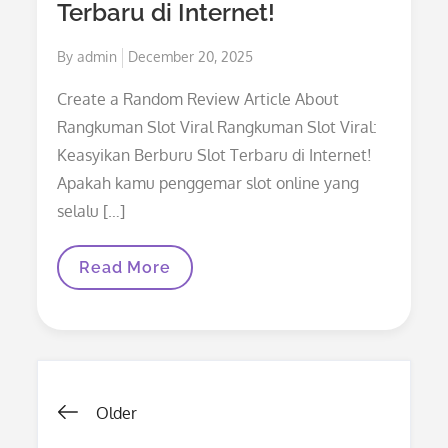
Terbaru di Internet!
Posted
By
admin
December 20, 2025
on
Create a Random Review Article About
Rangkuman Slot Viral Rangkuman Slot Viral:
Keasyikan Berburu Slot Terbaru di Internet!
Apakah kamu penggemar slot online yang
selalu […]
Rangkuman
Read More
Slot
Viral:
Keasyikan
Berburu
Slot
Terbaru
Di
Posts
Internet!
Older