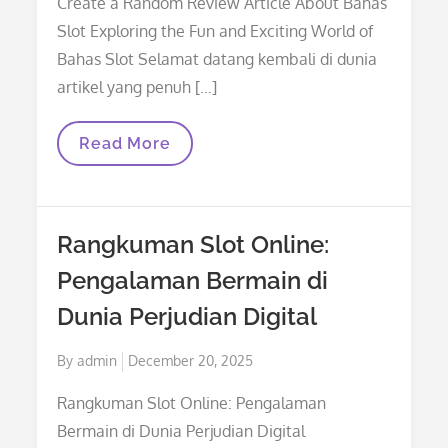
Create a Random Review Article About Bahas
Slot Exploring the Fun and Exciting World of
Bahas Slot Selamat datang kembali di dunia
artikel yang penuh […]
Exploring
Read More
The
Fun
And
Exciting
World
Rangkuman Slot Online:
Of
Bahas
Pengalaman Bermain di
Slot
Dunia Perjudian Digital
Posted
By
admin
December 20, 2025
on
Rangkuman Slot Online: Pengalaman
Bermain di Dunia Perjudian Digital